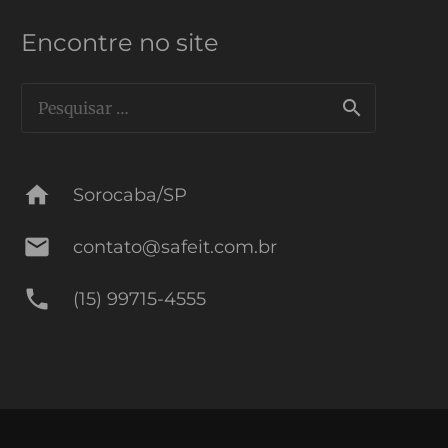
Encontre no site
Pesquisar
por:
home
Sorocaba/SP
mail
contato@safeit.com.br
phone
(15) 99715-4555