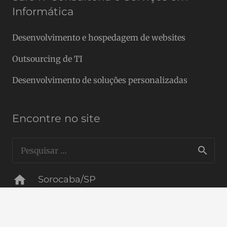
Informática
Desenvolvimento e hospedagem de websites
Outsourcing de TI
Desenvolvimento de soluções personalizadas
Encontre no site
Pesquisar
por:
home
Sorocaba/SP
mail
contato@safeit.com.br
phone
(15) 99715-4555