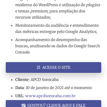
moderna do WordPress e utilização de
plugins
e temas
premium
, para ampliação dos
recursos utilizados;
Monitoramento da audiência e entendimento
das métricas entregue pelo Google Analytics;
Acompanhamento do desempenho das
buscas, analisando os dados do Google Search
Console.
ACESSE O SITE
open_in_new
Cliente
: APCD Sorocaba
Data
: 10 de janeiro de 2021 até o momento
URL
:
www.apcdsorocaba.com.br
GOSTOU? CLIQUE AQUI E FALE
contact_mail