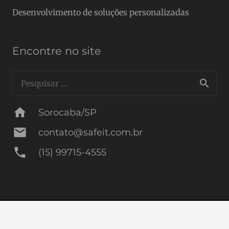
Desenvolvimento de soluções personalizadas
Encontre no site
Pesquisar
por:
home
Sorocaba/SP
mail
contato@safeit.com.br
phone
(15) 99715-4555
© Safe IT 2026 Todos os direitos reservados.